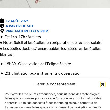
12 AOÛT 2026
A PARTIR DE 14H
PARC NATUREL DU VIVIER
► De 14h-17h : Ateliers
● Notre Soleil et les étoiles (en préparation de l’éclipse solaire)
● Les étoiles doubles/remarquables, les météores, les étoiles
filantes…
► 19h30 : Observation de l’Eclipse Solaire
► 20h : Initiation aux instruments d’observation
► 20h45 : Marche nocturne “En attendant la nuit”
Gérer le consentement
● Observation des variations de lumière
● Écoute et pratiques d’éco-acoustique
Pour offrir les meilleures expériences, nous utilisons des technologies
telles que les cookies pour stocker et/ou accéder aux informations des
● Observations naturalistes
appareils. Le fait de consentir à ces technologies nous permettra de
traiter des données telles que le comportement de navigation ou les ID
► 21h30 : Observation du ciel nocturne et des étoiles filantes