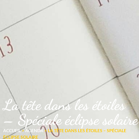
La tête dans les étoiles
– Spéciale éclipse solaire
ACCUEIL
>
AGENDA
>
LA TÊTE DANS LES ÉTOILES – SPÉCIALE
ÉCLIPSE SOLAIRE