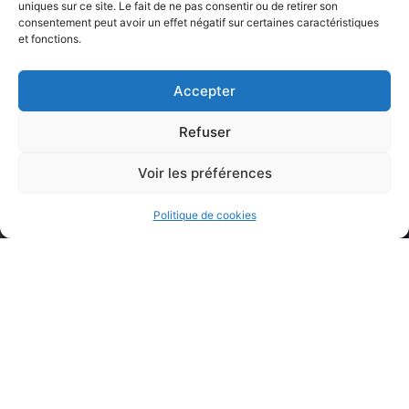
uniques sur ce site. Le fait de ne pas consentir ou de retirer son
consentement peut avoir un effet négatif sur certaines caractéristiques
Gratuit - Ouvert à tous - Sans réservation
et fonctions.
Plus d'INFOS - Service culture / événementiel :
04 94 72 87 08
Accepter
Refuser
Voir les préférences
Politique de cookies