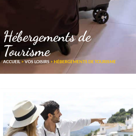
Hébergements de
Tourisme
ACCUEIL
>
VOS LOISIRS
>
HÉBERGEMENTS DE TOURISME