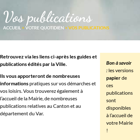
Vos publications
ACCUEIL
>
VOTRE QUOTIDIEN
>
VOS PUBLICATIONS
Retrouvez via les liens ci-après les guides et
Bon à savoir
publications édités par la Ville.
:
les versions
Ils vous apporteront de nombreuses
papier
de
informations
pratiques sur vos démarches et
ces
vos loisirs. Vous trouverez également à
publications
l’accueil de la Mairie, de nombreuses
sont
publications relatives au Canton et au
disponibles
département du Var.
à l’accueil de
votre Mairie
!