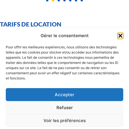
TARIFS DE LOCATION
Sous réserve de disponibilité, approuvés par délibération du
Gérer le consentement
Conseil Municipal le 14 novembre 2023.
Pour offrir les meilleures expériences, nous utilisons des technologies
TARIF
telles que les cookies pour stocker et/ou accéder aux informations des
appareils. Le fait de consentir à ces technologies nous permettra de
Association Garéoultaise
80,00 €*
traiter des données telles que le comportement de navigation ou les ID
uniques sur ce site. Le fait de ne pas consentir ou de retirer son
Association non Garéoultaise
200,00 €*
consentement peut avoir un effet négatif sur certaines caractéristiques
et fonctions.
Habitant Garéoultais
600,00 €*
Habitant non Garéoultais
900,00 €*
Accepter
*et un chèque de caution de 500,00 €
Refuser
Voir les préférences
SONT INCLUS DANS LA LOCATION :
La mise à disposition de la salle ainsi que des tables et