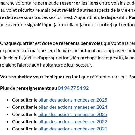
 démarche volontaire permet de
resserrer les liens
entre voisins et d
s au volet sécuritaire mais peut revêtir d’autres aspects de la vie
re détresse sous toutes ses formes). Aujourd’hui, le dispositif
« Pa
mune avec une
signalétique
(autocollant jaune ci-contre) qui renfor
Chaque quartier est doté de
référents bénévoles
qui vont à la r
expliquer la démarche, leur délivrer un autocollant à apposer sur l
d’incidents (délits d’appropriation, démarchage intempestif), la pol
relaient l’alerte aux habitants de leur secteur.
Vous souhaitez vous impliquer
en tant que référent quartier ? Po
Plus de renseignements au
04 94 77 54 92
Consulter le
bilan des actions menées en 2025
Consulter le
bilan des actions menées en 2024
Consulter le
bilan des actions menées en 2023
Consulter le
bilan des actions menées en 2022
Consulter le
bilan des actions menées en 2021