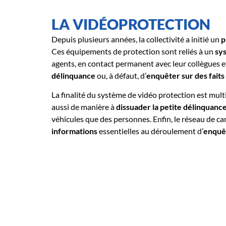
LA VIDÉOPROTECTION
Depuis plusieurs années, la collectivité a initié un
p
Ces équipements de protection sont reliés à un
sy
agents, en contact permanent avec leur collègues e
délinquance
ou, à défaut, d’
enquêter sur des faits
La finalité du système de vidéo protection est multip
aussi de manière à
dissuader la petite délinquance
véhicules que des personnes. Enfin, le réseau de ca
informations
essentielles au déroulement d’
enquêt
LA RÉSERVE COMMUNALE 
Organisation municipale créée en 2006, la
réserve
maire. Elle est constituée de
personnels bénévole
local, pour faire face aux
catastrophes naturelles
,
de nécessiter des interventions et une assistance 