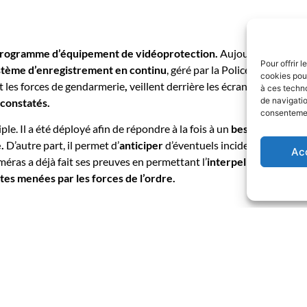
rogramme d’équipement de vidéoprotection.
Aujourd’hui
seize
Pour offrir 
stème d’enregistrement en continu
, géré par la Police Municipal
cookies pour
t les forces de gendarmerie
,
veillent derrière les écrans de contrôle
à ces techn
de navigatio
 constatés.
consentement
le. Il a été déployé afin de répondre à la fois à un
besoin de prote
.
D’autre part, il permet d’
anticiper
d’éventuels incidents de circul
Ac
méras a déjà fait ses preuves en permettant l’
interpellation de plu
es menées par les forces de l’ordre.
DE SÉCURITÉ CIVILE
 communale de sécurité civile
est placée sous l’autorité du
s
entrant dans le cadre de la réquisition nécessaire au plan
accidents
majeurs,
évènements exceptionnels
susceptibles
aux résidents de la commune.