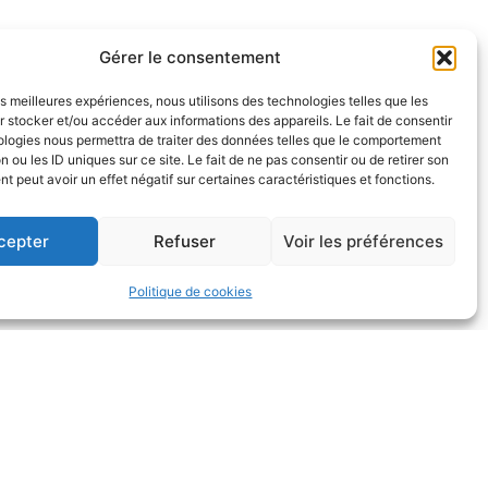
Gérer le consentement
 caméras
couvrent l’essentiel du centre-ville.
les meilleures expériences, nous utilisons des technologies telles que les
e. De manière régulière, de jour comme de nuit, des
 stocker et/ou accéder aux informations des appareils. Le fait de consentir
 afin d
’anticiper et prévenir les actes de
ologies nous permettra de traiter des données telles que le comportement
n ou les ID uniques sur ce site. Le fait de ne pas consentir ou de retirer son
 peut avoir un effet négatif sur certaines caractéristiques et fonctions.
ction
vis-à-vis des biens et des personnes mais
ation sur la voie publique, provenant autant des
cepter
Refuser
Voir les préférences
sieurs individus
et en
apportant des
Politique de cookies