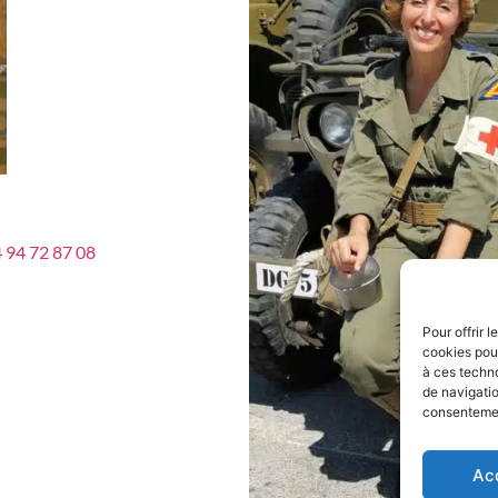
 94 72 87 08
Pour offrir 
cookies pour
à ces techn
de navigatio
consentement
Ac