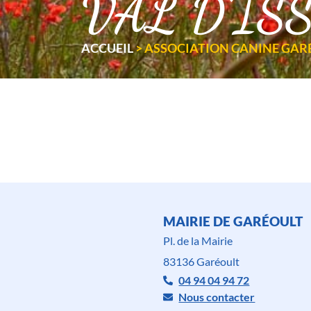
VAL D’IS
ACCUEIL
>
ASSOCIATION CANINE GARÉ
MAIRIE DE GARÉOULT
Pl. de la Mairie
83136 Garéoult
04 94 04 94 72
Nous contacter