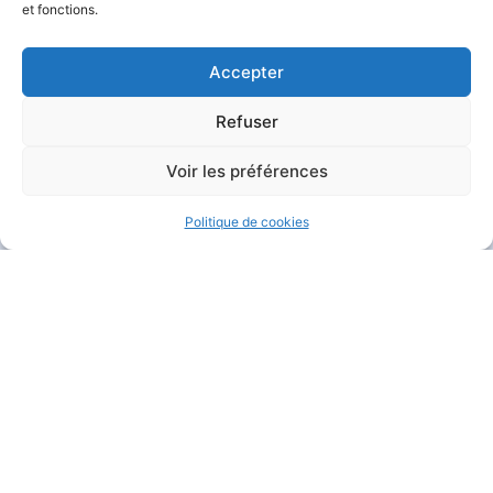
et fonctions.
Accepter
Refuser
MAIRIE DE GARÉOULT
Voir les préférences
Pl. de la Mairie
83136 Garéoult
Politique de cookies
04 94 04 94 72
Nous contacter
HORAIRES D'OUVERTURE
Du lundi au jeudi :
de 8h30 à 12h et de 13h30 à 17h15
Le vendredi :
de 8h30 à 12h et de 13h30 à 16h
Le samedi :
de 9h à 12h
Fermé
le dimanche
.