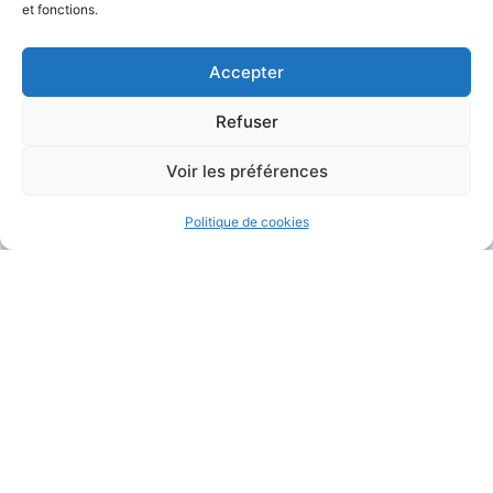
et fonctions.
Accepter
Refuser
MAIRIE DE GARÉOULT
Voir les préférences
Pl. de la Mairie
83136 Garéoult
Politique de cookies
04 94 04 94 72
Nous contacter
HORAIRES D'OUVERTURE
Du lundi au jeudi :
de 8h30 à 12h et de 13h30 à 17h15
Le vendredi :
de 8h30 à 12h et de 13h30 à 16h
Le samedi :
de 9h à 12h
Fermé
le dimanche
.