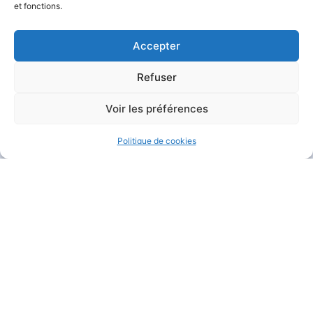
et fonctions.
Accepter
Refuser
MAIRIE DE GARÉOULT
Voir les préférences
Pl. de la Mairie
83136 Garéoult
Politique de cookies
04 94 04 94 72
Nous contacter
HORAIRES D'OUVERTURE
Du lundi au jeudi :
de 8h30 à 12h et de 13h30 à 17h15
Le vendredi :
de 8h30 à 12h et de 13h30 à 16h
Le samedi :
de 9h à 12h
Fermé
le dimanche
.