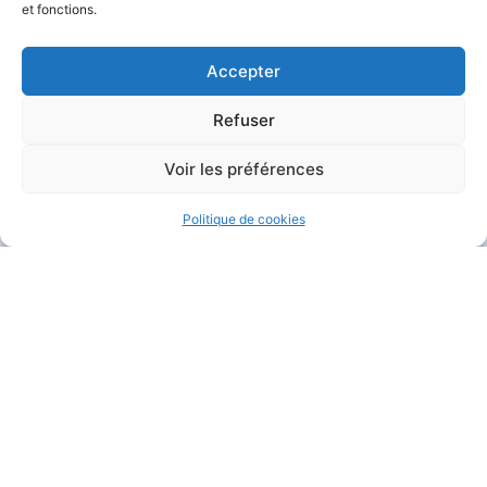
et fonctions.
Accepter
Refuser
MAIRIE DE GARÉOULT
Voir les préférences
Pl. de la Mairie
83136 Garéoult
Politique de cookies
04 94 04 94 72
Nous contacter
HORAIRES D'OUVERTURE
Du lundi au jeudi :
de 8h30 à 12h et de 13h30 à 17h15
Le vendredi :
de 8h30 à 12h et de 13h30 à 16h
Le samedi :
de 9h à 12h
Fermé
le dimanche
.