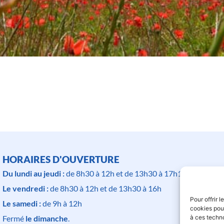
HORAIRES D'OUVERTURE
Du lundi au jeudi :
de 8h30 à 12h et de 13h30 à 17h15
Le vendredi :
de 8h30 à 12h et de 13h30 à 16h
Pour offrir 
Le samedi :
de 9h à 12h
cookies pour
à ces techn
Fermé
le dimanche
.