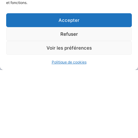
et fonctions.
Accepter
Refuser
MAIRIE DE GARÉOULT
Voir les préférences
Pl. de la Mairie
83136 Garéoult
Politique de cookies
04 94 04 94 72
Nous contacter
HORAIRES D'OUVERTURE
Du lundi au jeudi :
de 8h30 à 12h et de 13h30 à 17h15
Le vendredi :
de 8h30 à 12h et de 13h30 à 16h
Le samedi :
de 9h à 12h
Fermé
le dimanche
.