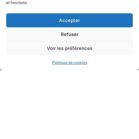
et fonctions.
Accepter
Refuser
MAIRIE DE GARÉOULT
Voir les préférences
Pl. de la Mairie
83136 Garéoult
Politique de cookies
04 94 04 94 72
Nous contacter
HORAIRES D'OUVERTURE
Du lundi au jeudi :
de 8h30 à 12h et de 13h30 à 17h15
Le vendredi :
de 8h30 à 12h et de 13h30 à 16h
Le samedi :
de 9h à 12h
Fermé
le dimanche
.