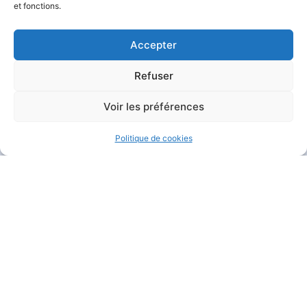
et fonctions.
Accepter
Refuser
MAIRIE DE GARÉOULT
Voir les préférences
Pl. de la Mairie
83136 Garéoult
Politique de cookies
04 94 04 94 72
Nous contacter
HORAIRES D'OUVERTURE
Du lundi au jeudi :
de 8h30 à 12h et de 13h30 à 17h15
Le vendredi :
de 8h30 à 12h et de 13h30 à 16h
Le samedi :
de 9h à 12h
Fermé
le dimanche
.