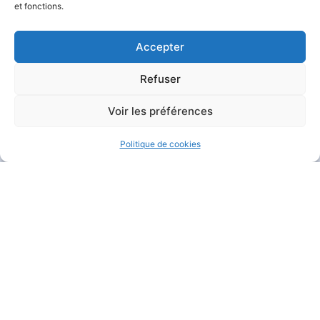
et fonctions.
Accepter
Refuser
MAIRIE DE GARÉOULT
Voir les préférences
Pl. de la Mairie
83136 Garéoult
Politique de cookies
04 94 04 94 72
Nous contacter
HORAIRES D'OUVERTURE
Du lundi au jeudi :
de 8h30 à 12h et de 13h30 à 17h15
Le vendredi :
de 8h30 à 12h et de 13h30 à 16h
Le samedi :
de 9h à 12h
Fermé
le dimanche
.