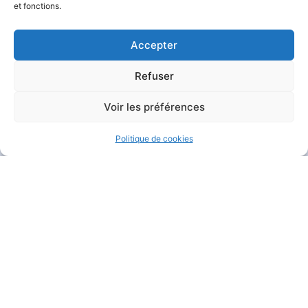
et fonctions.
Accepter
Refuser
MAIRIE DE GARÉOULT
Voir les préférences
Pl. de la Mairie
83136 Garéoult
Politique de cookies
04 94 04 94 72
Nous contacter
HORAIRES D'OUVERTURE
Du lundi au jeudi :
de 8h30 à 12h et de 13h30 à 17h15
Le vendredi :
de 8h30 à 12h et de 13h30 à 16h
Le samedi :
de 9h à 12h
Fermé
le dimanche
.