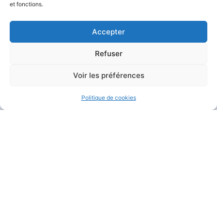
et fonctions.
Accepter
Refuser
MAIRIE DE GARÉOULT
Voir les préférences
Pl. de la Mairie
83136 Garéoult
Politique de cookies
04 94 04 94 72
Nous contacter
HORAIRES D'OUVERTURE
Du lundi au jeudi :
de 8h30 à 12h et de 13h30 à 17h15
Le vendredi :
de 8h30 à 12h et de 13h30 à 16h
Le samedi :
de 9h à 12h
Fermé
le dimanche
.