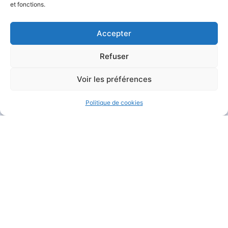
et fonctions.
Accepter
Refuser
MAIRIE DE GARÉOULT
Voir les préférences
Pl. de la Mairie
83136 Garéoult
Politique de cookies
04 94 04 94 72
Nous contacter
HORAIRES D'OUVERTURE
Du lundi au jeudi :
de 8h30 à 12h et de 13h30 à 17h15
Le vendredi :
de 8h30 à 12h et de 13h30 à 16h
Le samedi :
de 9h à 12h
Fermé
le dimanche
.