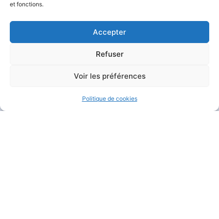
et fonctions.
Accepter
Refuser
MAIRIE DE GARÉOULT
Voir les préférences
Pl. de la Mairie
83136 Garéoult
Politique de cookies
04 94 04 94 72
Nous contacter
HORAIRES D'OUVERTURE
Du lundi au jeudi :
de 8h30 à 12h et de 13h30 à 17h15
Le vendredi :
de 8h30 à 12h et de 13h30 à 16h
Le samedi :
de 9h à 12h
Fermé
le dimanche
.