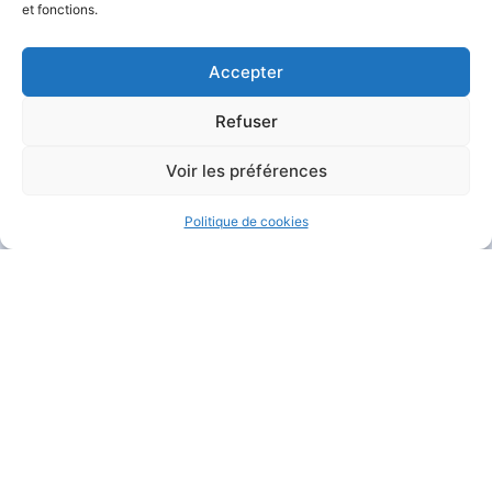
et fonctions.
Accepter
Refuser
MAIRIE DE GARÉOULT
Voir les préférences
Pl. de la Mairie
83136 Garéoult
Politique de cookies
04 94 04 94 72
Nous contacter
HORAIRES D'OUVERTURE
Du lundi au jeudi :
de 8h30 à 12h et de 13h30 à 17h15
Le vendredi :
de 8h30 à 12h et de 13h30 à 16h
Le samedi :
de 9h à 12h
Fermé
le dimanche
.