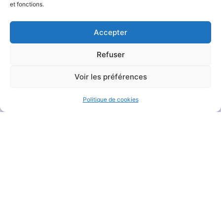
et fonctions.
Accepter
Refuser
MAIRIE DE GARÉOULT
Voir les préférences
Pl. de la Mairie
83136 Garéoult
Politique de cookies
04 94 04 94 72
Nous contacter
HORAIRES D'OUVERTURE
Du lundi au jeudi :
de 8h30 à 12h et de 13h30 à 17h15
Le vendredi :
de 8h30 à 12h et de 13h30 à 16h
Le samedi :
de 9h à 12h
Fermé
le dimanche
.