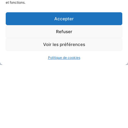
et fonctions.
Accepter
Refuser
MAIRIE DE GARÉOULT
Voir les préférences
Pl. de la Mairie
83136 Garéoult
Politique de cookies
04 94 04 94 72
Nous contacter
HORAIRES D'OUVERTURE
Du lundi au jeudi :
de 8h30 à 12h et de 13h30 à 17h15
Le vendredi :
de 8h30 à 12h et de 13h30 à 16h
Le samedi :
de 9h à 12h
Fermé
le dimanche
.