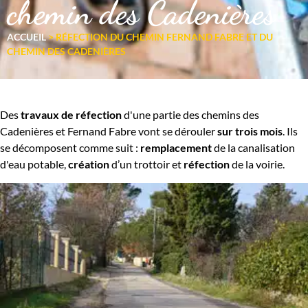
chemin des Cadenières
ACCUEIL
>
RÉFECTION DU CHEMIN FERNAND FABRE ET DU
CHEMIN DES CADENIÈRES
Des
travaux de réfection
d'une partie des chemins des
Cadenières et Fernand Fabre vont se dérouler
sur trois mois
. Ils
se décomposent comme suit :
remplacement
de la canalisation
d'eau potable,
création
d’un trottoir et
réfection
de la voirie.