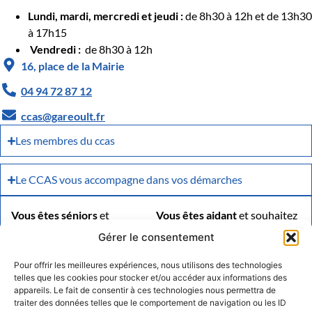
Lundi, mardi, mercredi et jeudi :
de 8h30 à 12h et de 13h30
à 17h15
Vendredi :
de 8h30 à 12h
16, place de la Mairie
04 94 72 87 12
ccas@gareoult.fr
Les membres du ccas
Le CCAS vous accompagne dans vos démarches
Vous êtes séniors
et
Vous êtes aidant
et souhaitez
souhaitez obtenir des
obtenir des informations ?
Gérer le consentement
LIRE LE DOCUMENT
informations sur vos droits et
les services mis à votre
Pour offrir les meilleures expériences, nous utilisons des technologies
telles que les cookies pour stocker et/ou accéder aux informations des
disposition, une aide pour vos
appareils. Le fait de consentir à ces technologies nous permettra de
démarches, le détail des
traiter des données telles que le comportement de navigation ou les ID