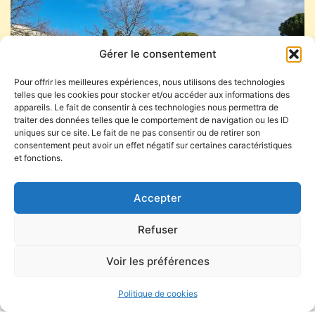
Gérer le consentement
Pour offrir les meilleures expériences, nous utilisons des technologies
telles que les cookies pour stocker et/ou accéder aux informations des
appareils. Le fait de consentir à ces technologies nous permettra de
traiter des données telles que le comportement de navigation ou les ID
uniques sur ce site. Le fait de ne pas consentir ou de retirer son
consentement peut avoir un effet négatif sur certaines caractéristiques
et fonctions.
ÉCOLE ÉLÉMENTAIRE PIERRE BROSSOLETTE
DIRECTEUR :
Monsieur Jean-Emile SMITH
Accepter
HORAIRES :
Lundi, mardi, jeudi, vendredi de 8h30 à 12h / 14h00 à
Refuser
16h30
Ouverture des portes à 8h20 et 13h50
Voir les préférences
PARENTS DÉLÉGUÉS POUR L'ANNÉE 2024/2025 :
Les titulaires :
KHALOUFI Vanessa
KHALOUFI Badr
Politique de cookies
ALBARRAN Elodie
FREDES July