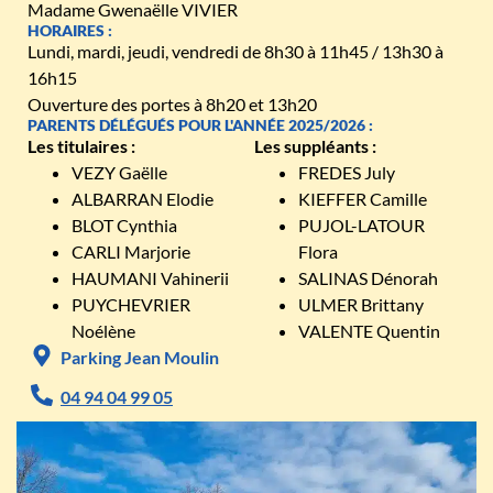
Madame Gwenaëlle VIVIER
HORAIRES :
Lundi, mardi, jeudi, vendredi de 8h30 à 11h45 / 13h30 à
16h15
Ouverture des portes à 8h20 et 13h20
PARENTS DÉLÉGUÉS POUR L'ANNÉE 2025/2026 :
Les titulaires :
Les suppléants :
VEZY Gaëlle
FREDES July
ALBARRAN Elodie
KIEFFER Camille
BLOT Cynthia
PUJOL-LATOUR
CARLI Marjorie
Flora
HAUMANI Vahinerii
SALINAS Dénorah
PUYCHEVRIER
ULMER Brittany
Noélène
VALENTE Quentin
Parking Jean Moulin
04 94 04 99 05