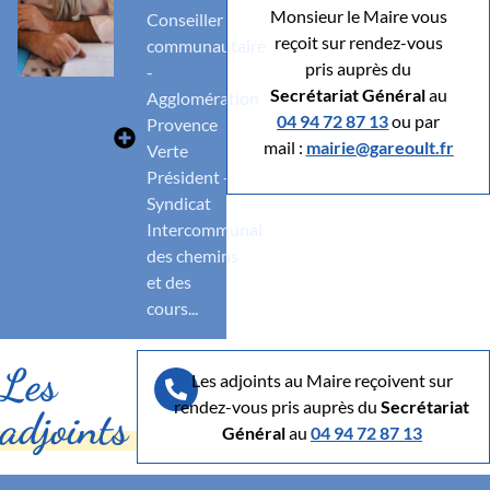
Monsieur le Maire vous
Conseiller
reçoit sur rendez-vous
communautaire
pris auprès du
-
Secrétariat Général
au
Agglomération
04 94 72 87 13
ou par
Provence
mail :
mairie@gareoult.fr
Verte
Président -
Syndicat
Intercommunal
des chemins
et des
cours...
Les
Les adjoints au Maire reçoivent sur
rendez-vous pris auprès du
Secrétariat
adjoints
Général
au
04 94 72 87 13