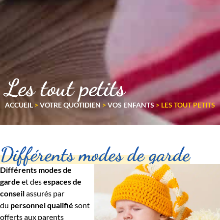
Les tout petits
ACCUEIL
>
VOTRE QUOTIDIEN
>
VOS ENFANTS
>
LES TOUT PETITS
Différents modes de garde
Différents modes de
garde
et des
espaces de
conseil
assurés par
du
personnel qualifié
sont
offerts aux parents