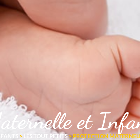
aternelle et Inf
NFANTS
>
LES TOUT PETITS
>
PROTECTION MATERNELLE