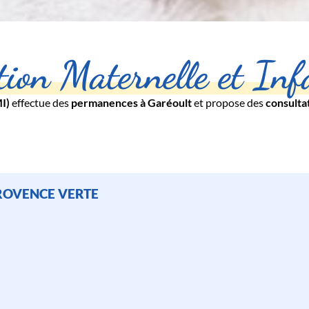
tion Maternelle et Inf
I)
effectue des
permanences à Garéoult
et propose des
consulta
PROVENCE VERTE