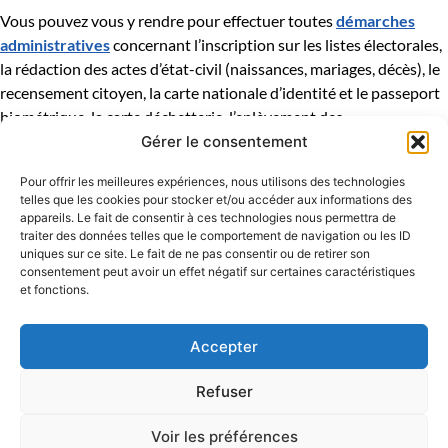
Vous pouvez vous y rendre pour effectuer toutes
démarches
administratives
concernant l’inscription sur les listes électorales,
la rédaction des actes d’état-civil (naissances, mariages, décès), le
recensement citoyen, la carte nationale d’identité et le passeport
biométrique, la carte déchetterie, l’enlèvement des
encombrants…
Gérer le consentement
Vous trouverez également à l’accueil de la Mairie
Pour offrir les meilleures expériences, nous utilisons des technologies
telles que les cookies pour stocker et/ou accéder aux informations des
différents
documents d’informations
tels que plan de ville, liste
appareils. Le fait de consentir à ces technologies nous permettra de
des associations garéoultaises, guide pratique, DICRIM…
traiter des données telles que le comportement de navigation ou les ID
04 94 04 94 72
uniques sur ce site. Le fait de ne pas consentir ou de retirer son
HORAIRES D'OUVERTURE AU PUBLIC
consentement peut avoir un effet négatif sur certaines caractéristiques
Du lundi au jeudi
de 8h30 à 12h00 et de 13h30 à 17h15
et fonctions.
Le vendredi
de 8h30 à 12h00 et de 13h30 à 16h00
Le samedi
de de 8h30 à 12h00
Accepter
BUREAU DES PASSEPORTS ET CARTES D'IDENTITÉ
BIOMÉTRIQUES
Refuser
Sur rendez-vous uniquement : 04 94 04 94 72
Prendre rendez-vous en ligne
Voir les préférences